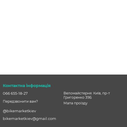
Контактна інформація
066 655-18-27
Веломайстерня: Київ, пр-т
Григоренко 39Б
Передзвонити вам?
Мапа проїзду
@bikemarketkiev
bikemarketkiev@gmail.com