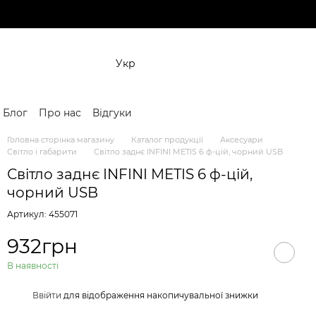
Укр
Блог
Про нас
Відгуки
Головна сторінка магазину
Каталог продукції
Аксесуари
Світло і габарити
Світло заднє INFINI METIS 6 ф-цій, чорний USB
Світло заднє INFINI METIS 6 ф-цій,
чорний USB
Артикул: 455071
932грн
В наявності
%
Ввійти
для відображення накопичувальної знижки