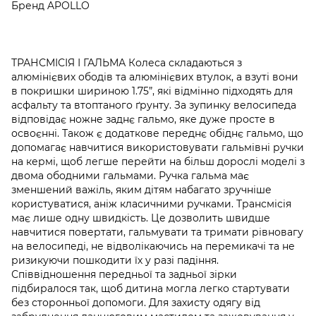
Бренд APOLLO
ТРАНСМІСІЯ І ГАЛЬМА Колеса складаються з
алюмінієвих ободів та алюмінієвих втулок, а взуті вони
в покришки шириною 1.75”, які відмінно підходять для
асфальту та втоптаного ґрунту. За зупинку велосипеда
відповідає ножне заднє гальмо, яке дуже просте в
освоєнні. Також є додаткове переднє обіднє гальмо, що
допомагає навчитися використовувати гальмівні ручки
на кермі, щоб легше перейти на більш дорослі моделі з
двома ободними гальмами. Ручка гальма має
зменшений важіль, яким дітям набагато зручніше
користуватися, аніж класичними ручками. Трансмісія
має лише одну швидкість. Це дозволить швидше
навчитися повертати, гальмувати та тримати рівновагу
на велосипеді, не відволікаючись на перемикачі та не
ризикуючи пошкодити їх у разі падіння.
Співвідношення передньої та задньої зірки
підбиралося так, щоб дитина могла легко стартувати
без сторонньої допомоги. Для захисту одягу від