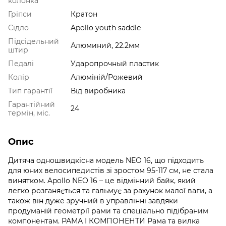
колонка
Гріпси
Кратон
Сідло
Apollo youth saddle
Підсідельний
Алюминий, 22.2мм
штир
Педалі
Ударопрочный пластик
Колір
Алюміній/Рожевий
Тип гарантії
Від виробника
Гарантійний
24
термін, міс.
Опис
Дитяча одношвидкісна модель NEO 16, що підходить
для юних велосипедистів зі зростом 95-117 см, не стала
винятком. Apollo NEO 16 – це відмінний байк, який
легко розганяється та гальмує за рахунок малої ваги, а
також він дуже зручний в управлінні завдяки
продуманій геометрії рами та спеціально підібраним
компонентам. РАМА І КОМПОНЕНТИ Рама та вилка