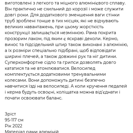
виготовлені з легкого та міцного алюмінієвого сплаву.
Він практично не схильний до корозії і може служити
довгі роки. Для додаткового зменшення ваги стінки
труб зроблені тонше в тих місцях, які не відчувають
великих навантажень, при цьому жорсткість
конструкції залишається незмінною. Рама покрита
прозорим лаком, під яким є яскраві деколи. Кермо,
винос та підсідельний штир також виконані з алюмінію,
а їх розміри спеціально підібрані, щоб відповідати
ширині плечей, а також довжині рук та ніг дитини.
Суперкомфортне сідло та грипси дозволять довго
кататися та не втомлюватися. Велосипед
комплектується додатковими тренувальними
колесами. Вони допоможуть дитині безпечно
навчитися їзді на велосипеді. А коли кручення педалей
і керма будуть освоєні, коліщатка можна від'єднати і
почати освоювати баланс.
Зріст
95-117 см
Рік 2022
Матеріал рами алюміній