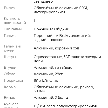
стендовер
Вилка
Облегчённый алюминий 6061,
интегрированная
Кількість
1
швидкостей
Тип гальм
Ножний та Обідний
Гальма
Передний - V-Brake, алюминий;
задний - ножной
Гальмівні
Алюминий, короткий ход
ручки
Шатуни
Односоставные, 36Т, защита звезды и
цепи
Втулки
Алюминий, на гайках
Обода
Алюминий, 28сп
Покришки
16" x 1.75, слик
Кермо
Облегчённый алюминий, райзер,
500мм
Винос
Алюминий, 2 болта
Рульова
1-1/8" A-head, полуинтегрированная