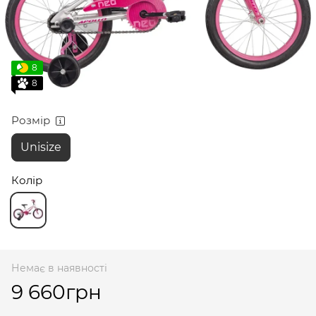
8
8
Розмір
Unisize
Колір
Немає в наявності
9 660грн