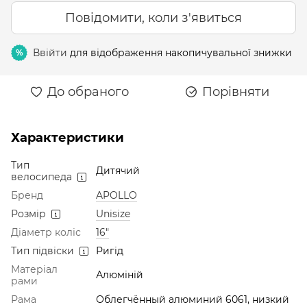
Повідомити, коли з'явиться
Ввійти
для відображення накопичувальної знижки
%
До обраного
Порівняти
Характеристики
Тип
Дитячий
велосипеда
Бренд
APOLLO
Розмір
Unisize
Діаметр коліс
16"
Тип підвіски
Ригід
Матеріал
Алюміній
рами
Рама
Облегчённый алюминий 6061, низкий