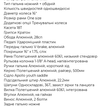
Тип гальма ножний + обідній
Кількість швидкостей одношвидкісні
Діаметр колеса 16"
Розмір рами One size
Додаткові опції Тренувальні колеса
Касета 18Т
Грипси Кратон
Обода Алюміній, 28сп
Педалі Удароміцний пластик
Переднє гальмо V-brake, алюміній
Покришки 16" x 1.75, слік
Рама Полегшений алюміній 6061, низький стендовір
Рульова колонка 1-1/8" A-head, напівінтегрована
Ручки гальма Алюміній, короткий хід
Кермо Полегшений алюміній, райзер, 500мм
Сідло Apollo youth saddle
Підсідельний штир Алюміній, 22.2мм
Шатуни Односкладові, 36Т, захист зірки та ланцюга
Вилка Полегшений алюміній 6061, інтегрована
Втулки Алюміній, на гайках
Винос Алюміній, 2 болти
Задне гальмо ножне